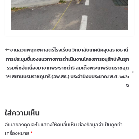
งานสวนพฤกษศาสตร์โรงเรียน วิทยาลัยเทคนิคอุบลราชธานี
การประชุมชี้แจงแนวทางการดำเนินงานโครงการอนุรักษ์พันธุก
รรมพืชอันเนื่องมาจากพระราชดำริ สมเด็จพระเทพรัตนราชสุด
าฯ สยามบรมราชกุมารี (อพ.สธ.) ประจำปีงบประมาณ พ.ศ. ๒๕๖
๖
ใส่ความเห็น
อีเมลของคุณจะไม่แสดงให้คนอื่นเห็น
ช่องข้อมูลจำเป็นถูกทำ
เครื่องหมาย
*