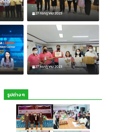
.
27 กรกฎาคม 2023
นธ์
า สำรวจและศึกษาพรรณไม้ ทำร่างพรรณไม้
สวนพฤกษศาสตร์โรงเรียน ลงในรายวิชา
ชก.3/1-2
otanical
27 กรกฎาคม 2023
รูปต่าง ๆ